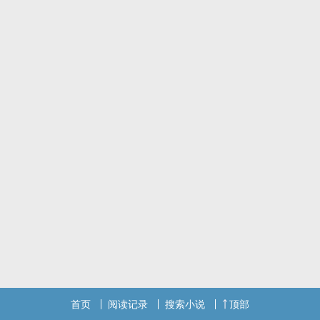
首页
阅读记录
搜索小说
顶部