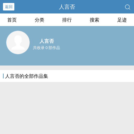
人言否
返回
首页
分类
排行
搜索
足迹
人言否
共收录 0 部作品
人言否的全部作品集