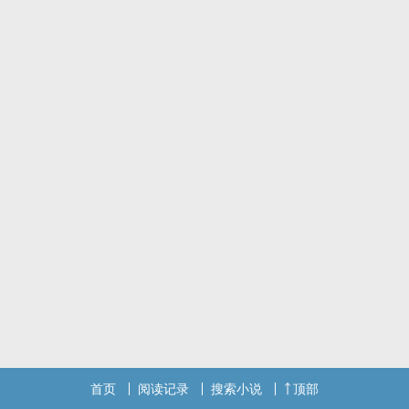
短篇1w+，背景设在公元2070年。女性之所以为女性，是因为有能
力，还是因为有弱点。
首页
阅读记录
搜索小说
顶部