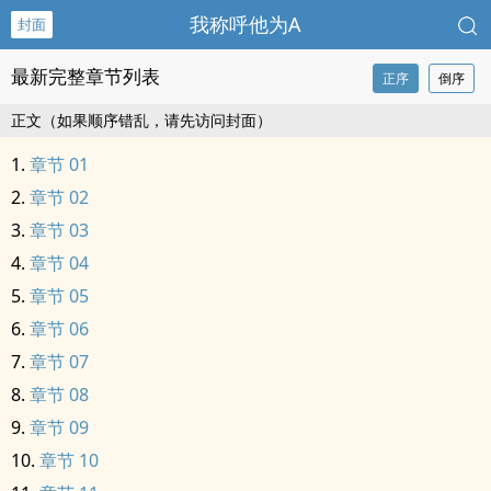
我称呼他为A
封面
最新完整章节列表
正序
倒序
正文（如果顺序错乱，请先访问封面）
章节 01
章节 02
章节 03
章节 04
章节 05
章节 06
章节 07
章节 08
章节 09
章节 10