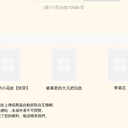
(第
1
/
1
页)当前
100
条/页
的小花妖【快穿】
被暴君的大几把玩批
苹果芯
網友上傳或爬蟲自動抓取自互聯網。
級網站，未成年者不可閱覽。
犯了您的權利，敬請聯系我們。