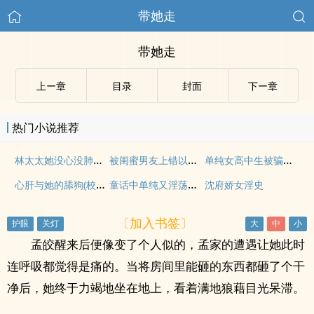
带她走
带她走
上ー章
目录
封面
下ー章
热门小说推荐
林太太她没心没肺（人妻出轨，NPH+SM）
被闺蜜男友上错以后（1V1 高H）
单纯女高中生被骗着操np
心肝与她的舔狗(校园H 强取豪夺)
童话中单纯又淫荡的少女们【肉、NP】
沈府娇女淫史
〔加入书签〕
孟皎醒来后便像变了个人似的，孟家的遭遇让她此时
连呼吸都觉得是痛的。当将房间里能砸的东西都砸了个干
净后，她终于力竭地坐在地上，看着满地狼藉目光呆滞。