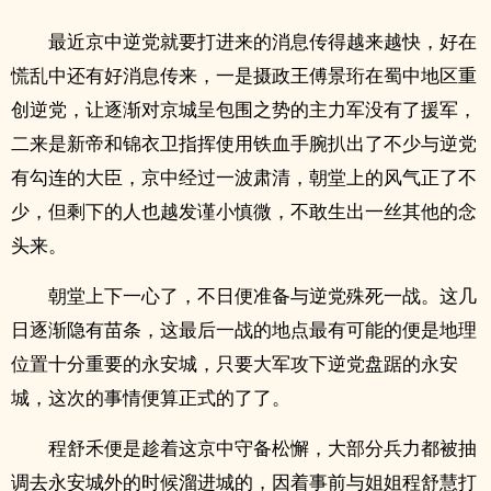
最近京中逆党就要打进来的消息传得越来越快，好在
慌乱中还有好消息传来，一是摄政王傅景珩在蜀中地区重
创逆党，让逐渐对京城呈包围之势的主力军没有了援军，
二来是新帝和锦衣卫指挥使用铁血手腕扒出了不少与逆党
有勾连的大臣，京中经过一波肃清，朝堂上的风气正了不
少，但剩下的人也越发谨小慎微，不敢生出一丝其他的念
头来。
朝堂上下一心了，不日便准备与逆党殊死一战。这几
日逐渐隐有苗条，这最后一战的地点最有可能的便是地理
位置十分重要的永安城，只要大军攻下逆党盘踞的永安
城，这次的事情便算正式的了了。
程舒禾便是趁着这京中守备松懈，大部分兵力都被抽
调去永安城外的时候溜进城的，因着事前与姐姐程舒慧打