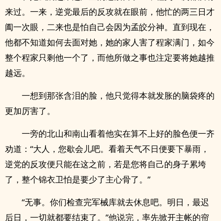
来过。一来，逆党最后的反攻就在眼前，他忙的两三日才
阖一次眼，二来也是怕自己会因为孟皎分神。直到现在，
他都不知道如何去面对她，她的家人害了程家满门，如今
整个程家只剩他一个了，而他所做之事也注定要将她越推
越远。
一想到那张含泪的脸，他只觉得本就发胀的脑袋疼的
更加厉害了。
一旁的北山和南山看着他实在算不上好的脸色便一齐
劝道：“大人，您歇会儿吧。看着天气不日便要下暴雨，
逆党的反攻便只能在这之前，若是您将自己的身子累垮
了，整个锦衣卫怕是要少了主心骨了。”
“无事。你们检查完军械库就去休息吧。明日，最迟
后日，一切就都要结束了。”他说完，率先掀开主帐的帘