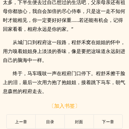
太多，下半生便去过自己想过的生活吧，父亲母亲还有祖
母你都放心，我自会加倍的尽心侍奉，只是这一走不知何
时才能相见，你一定要好好保重……若还能有机会，记得
回家看看，相府永远是你的家。”
从城门口到程府这一段路，程舒禾窝在姐姐的怀中，
用力嗅着姐姐身上淡淡的香味，像是要把这味道永远刻进
自己的脑海中一样。
终于，马车嘎吱一声在程府门口停下。程舒禾擦干脸
上的泪，最后一次用力抱了抱姐姐，接着跳下马车，朝气
息森然的程府走去。
〔加入书签〕
上ー章
目录
封面
下ー章