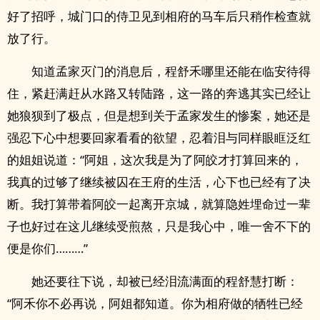
好了招呼，城门口的侍卫见到相府的马车后只稍作检查就
放了行。
知道孟家灭门的消息后，程舒禾哪里还能在临安待得
住，紧赶满赶从水路又转陆路，这一路的奔逃其实已经让
她狼狈到了极点，但是想到关于孟家发生的惨案，她还是
强忍下心中想要回家看看的欲望，忍着泪与同样眼眶泛红
的姐姐说道：“阿姐，这次我是为了阿皎才打算回来的，
我真的过够了继续被囚在王府的生活，心下也已经有了决
断。我打算带着阿皎一起离开京城，就算隐姓埋命过一辈
子也好过在这儿继续受煎熬，只是我心中，唯一舍不下的
便是你们………”
她还要往下说，却被已经泪流满面的程舒慧打断：
“阿禾你不必再说，阿姐都知道。你为相府做的牺牲已经