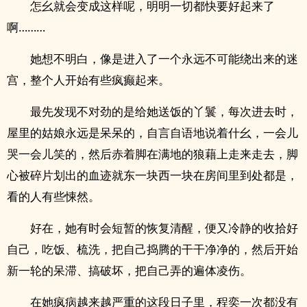
怎幺就会变成这样呢，明明一切都快要好起来了
啊………
她想不明白，像是进入了一个永远不可能绕出来的迷
宫，整个人开始有些疯癫起来。
最先发现不对劲的是给她送饭的丫鬟，每次进去时，
屋里的姑娘永远是呆呆的，自言自语地说着什幺，一会儿
哭一会儿笑的，然后赤着脚在满地的狼藉上走来走去，脚
心被碎片划出的血迹就东一块西一块在房间里到处都是，
看的人有些悚然。
好在，她有时会短暂的恢复清醒，便又冷静的收拾好
自己，吃饭、梳洗，把自己捣腾的干干净净的，然后开始
新一轮的呆滞、搞破坏，把自己弄的遍体凌伤。
在她疯病越来越严重的这段日子里，程奕一次都没有