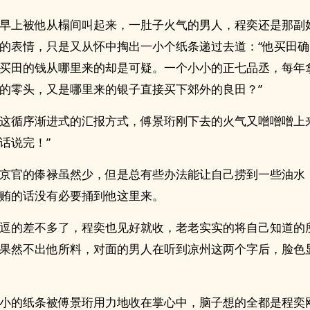
早上被他从榻间叫起来，一肚子火气的男人，程奕还是那副
的表情，只是又从怀中掏出一小个纸条递过去道：“他买田
买田的钱从哪里来的却是可疑。一个小小的正七品丞，每年
的零头，又是哪里来的银子直接买下郊外的良田？”
这循序渐进式的汇报方式，傅景珩刚下去的火气又噌噌噌上
话说完！”
京官的俸禄虽然少，但是总有些办法能让自己捞到一些油水
贿的话没有必要捅到他这里来。
逗的差不多了，程奕也见好就收，老老实实的将自己知道的
果然不出他所料，对面的男人在听到凉州这两个字后，脸色
小的纸条被傅景珩用力地收在掌心中，脑子想的全都是程奕