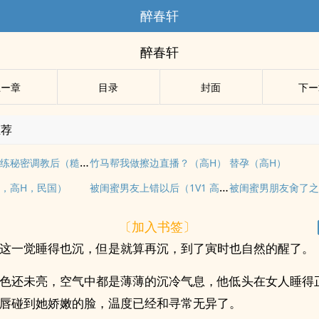
醉春轩
醉春轩
上ー章
目录
封面
下ー
推荐
被健身房教练秘密调教后（糙汉 高H）
竹马帮我做擦边直播？（高H）
替孕（高H）
被闺蜜男友上错以后（1V1 高H）
，高H，民国）
被闺蜜男朋友肏了之
〔加入书签〕
这一觉睡得也沉，但是就算再沉，到了寅时也自然的醒了。
色还未亮，空气中都是薄薄的沉冷气息，他低头在女人睡得
唇碰到她娇嫩的脸，温度已经和寻常无异了。