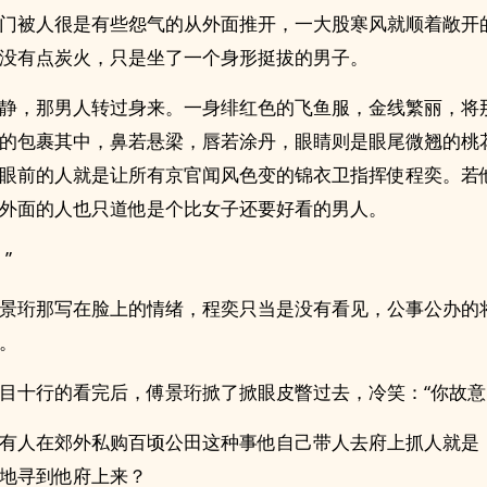
门被人很是有些怨气的从外面推开，一大股寒风就顺着敞开
没有点炭火，只是坐了一个身形挺拔的男子。
静，那男人转过身来。一身绯红色的飞鱼服，金线繁丽，将
的包裹其中，鼻若悬梁，唇若涂丹，眼睛则是眼尾微翘的桃
眼前的人就是让所有京官闻风色变的锦衣卫指挥使程奕。若
外面的人也只道他是个比女子还要好看的男人。
”
景珩那写在脸上的情绪，程奕只当是没有看见，公事公办的
。
目十行的看完后，傅景珩掀了掀眼皮瞥过去，冷笑：“你故意
有人在郊外私购百顷公田这种事他自己带人去府上抓人就是
地寻到他府上来？