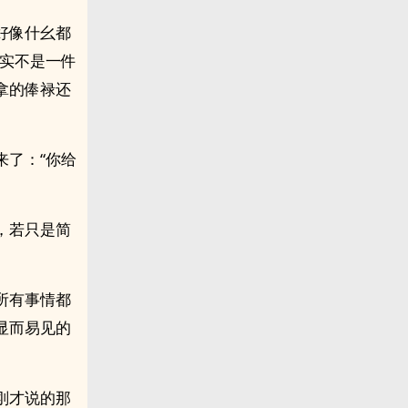
好像什幺都
确实不是一件
拿的俸禄还
来了：“你给
，若只是简
所有事情都
显而易见的
刚才说的那