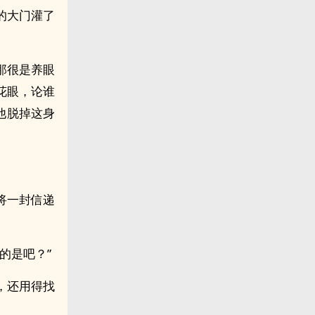
的大门灌了
那很是养眼
花眼，论谁
他脱掉这身
将一封信递
的是吧？”
，还用得找