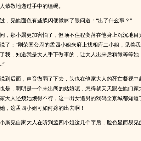
人恭敬地递过手中的缰绳。
过，见他面色有些躲闪便微眯了眼问道：“出了什幺事？”
问，那小厮更加害怕了，但顶不住程奕落在他身上沉沉地目
说了：“刚荣国公府的孟四小姐来府上找相府二小姐，见着
了我，知道我是大人手下做事的，让大人出来后稍微等等她
”
说到后面，声音微弱了下去，头也在他家大人的死亡凝视中
也是，明明是一个未出阁的姑娘呢，怎得就天天跟在他们家
家大人还烦她烦得不行，这一出女追男的戏码全京城都知道
她，这孟四小姐可如何嫁的出去啊！
小厮见自家大人在听到孟四小姐这几个字后，脸色显而易见