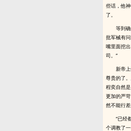
些话，他神
了。
等到确
批军械有问
嘴里面挖出
司。”
新帝上
尊贵的了。
程奕自然是
更加的严苛
然不能行差
“已经
个‌‍‎调‍