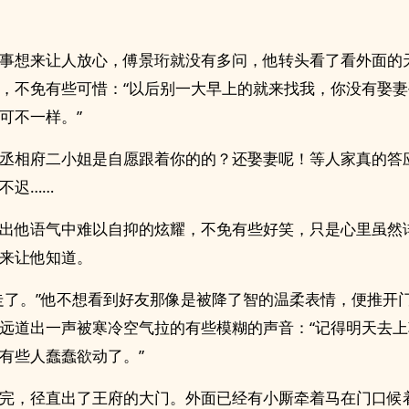
事想来让人放心，傅景珩就没有多问，他转头看了看外面的
，不免有些可惜：“以后别一大早上的就来找我，你没有娶
可不一样。”
丞相府二小姐是自愿跟着你的的？还娶妻呢！等人家真的答
不迟……
出他语气中难以自抑的炫耀，不免有些好笑，只是心里虽然
来让他知道。
走了。”他不想看到好友那像是被降了智的温柔表情，便推开
远道出一声被寒冷空气拉的有些模糊的声音：“记得明天去
有些人蠢蠢欲动了。”
完，径直出了王府的大门。外面已经有小厮牵着马在门口候