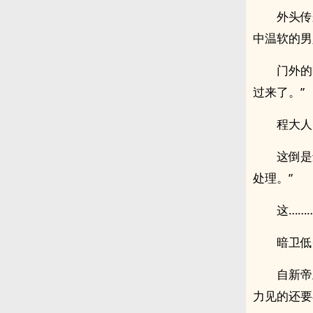
外头传
中温软的男
门外的
过来了。”
程大人
这倒是
处理。”
这……
暗卫低
自新帝
力见的还要