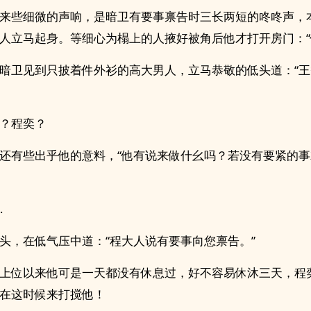
来些细微的声响，是暗卫有要事禀告时三长两短的咚咚声，
人立马起身。等细心为榻上的人掖好被角后他才打开房门：“
暗卫见到只披着件外衫的高大男人，立马恭敬的低头道：“
？程奕？
还有些出乎他的意料，“他有说来做什幺吗？若没有要紧的
…
头，在低气压中道：“程大人说有要事向您禀告。”
上位以来他可是一天都没有休息过，好不容易休沐三天，程
在这时候来打搅他！