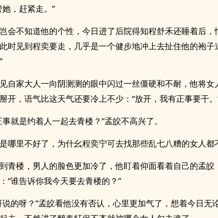
管她，赶紧走。”
岂会不知道他的个性，今日进了后院得知程舒禾还睡着后，
此时见到程奕要走，几乎是一个健步地冲上去扯住他的袍子
”
见自家大人一向阴测测的眼中闪过一丝僵硬和不耐，他将女
掰开，语气比这天气还要冷上不少：“放开，我有正事要干。
正事就是约着人一起去青楼？”孟皎不高兴了。
是哪里不好了，为什幺程奕宁可去找那些乱七八糟的女人都
到青楼，男人的脸色更加冷了，他盯着仰面看着自己的孟皎
：“谁告诉你我今天要去青楼的？”
哥说的呀？”孟皎看他没有否认，心里更加气了，想着今日无