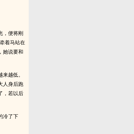
光，便将刚
我牵着马站在
，她说要和
越来越低。
大人身后跑
了，若以后
的冷了下