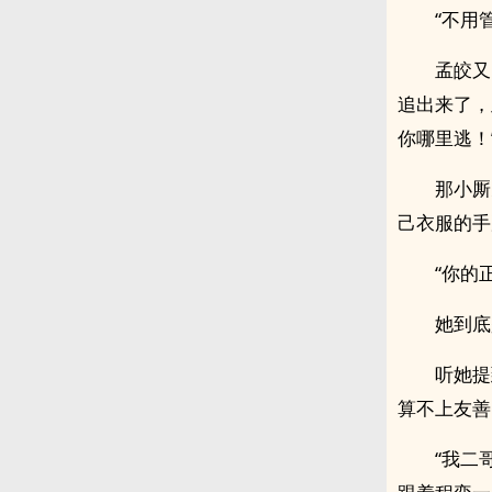
“不用
孟皎又
追出来了，
你哪里逃！
那小厮
己衣服的手
“你的
她到底
听她提
算不上友善
“我二