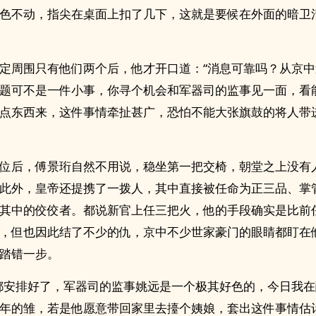
色不动，指尖在桌面上扣了几下，这就是要候在外面的暗卫
定周围只有他们两个后，他才开口道：“消息可靠吗？从京
题可不是一件小事，你寻个机会和军器司的监事见一面，看
点东西来，这件事情牵扯甚广，恐怕不能大张旗鼓的将人带
位后，傅景珩自然不用说，稳坐第一把交椅，朝堂之上没有
此外，皇帝还提携了一拨人，其中直接被任命为正三品、掌
其中的佼佼者。都说新官上任三把火，他的手段确实是比前
，但也因此结了不少的仇，京中不少世家豪门的眼睛都盯在
踏错一步。
都安排好了，军器司的监事姚远是一个极其好色的，今日我
教‍‎‌了一年的雏，若是他愿意带回家里去擡个姨娘，套出这件事情