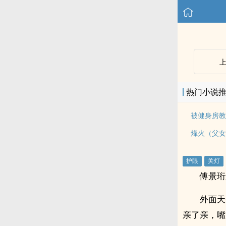
热门小说
烽火（父女
傅景珩
外面天
亲了亲，嘴