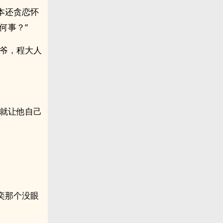
本还贪恋怀
何事？”
王爷，程大人
事就让他自己
奕那个没眼