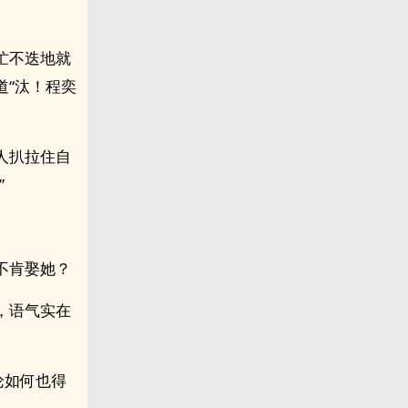
忙不迭地就
道“汰！程奕
人扒拉住自
”
不肯娶她？
，语气实在
论如何也得