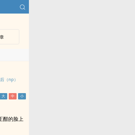
章
后（np）
正酣的脸上