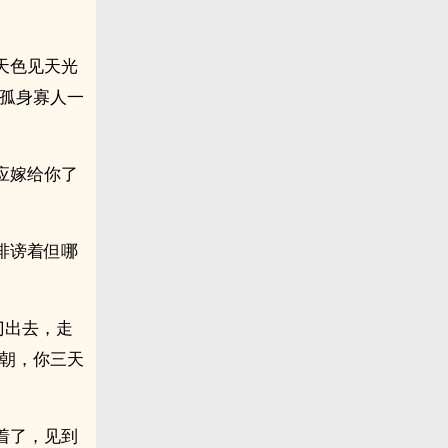
天色见天光
妻孤身寡人一
应嫁给你了
诽谤着但哪
门出去，走
上朝，你三天
着了，见到