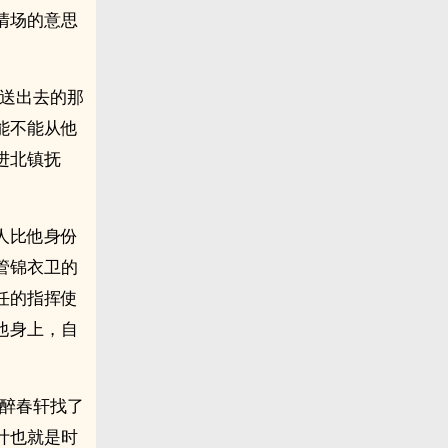
清场的意思
中送出去的那
能不能从他
进北镇抚
人比他身份
管锦衣卫的
任的指挥使
他身上，自
在醉春轩找了
估计也就是时