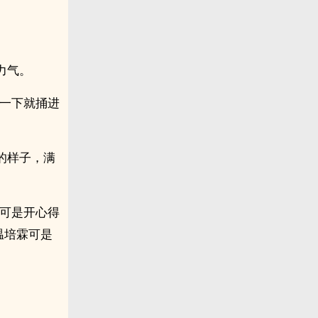
力气。
，一下就捅进
的样子，满
你可是开心得
.温培霖可是