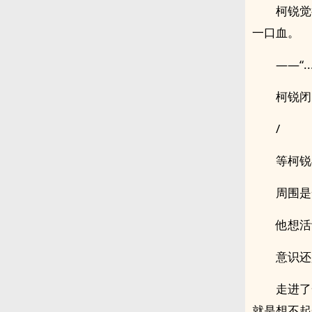
柯锐觉
一口血。
——“.
柯锐闭
/
等柯锐
周围是
他想活
意识还
走进了
就是想不起