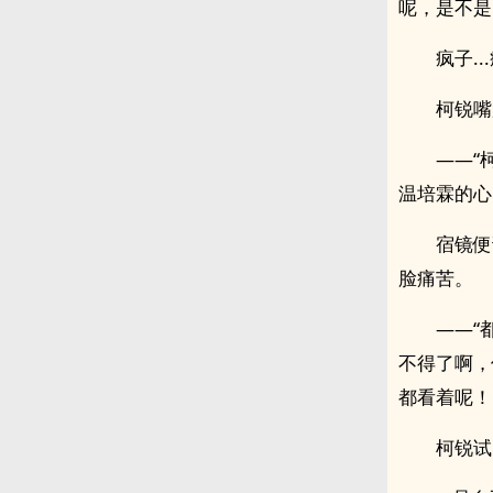
呢，是不是
疯子..
柯锐嘴
——“
温培霖的心
宿镜便
脸痛苦。
——“
不得了啊，像
都看着呢！
柯锐试