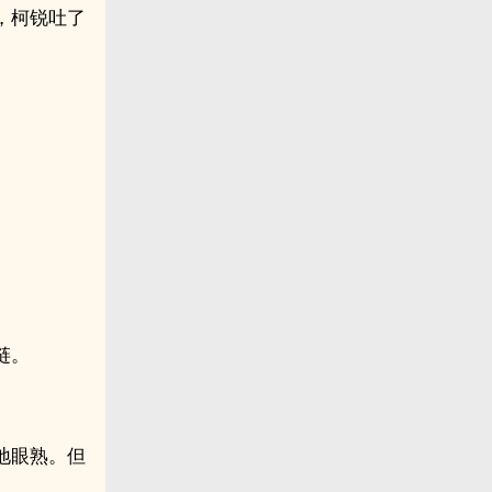
，柯锐吐了
链。
地眼熟。但