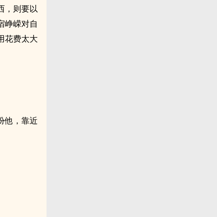
西，则要以
宿峥嵘对自
用花费太大
扮他，靠近