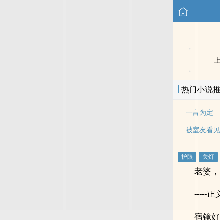
热门小说
一言为定
被室友看见
老婆，
-----正文
宿镜好