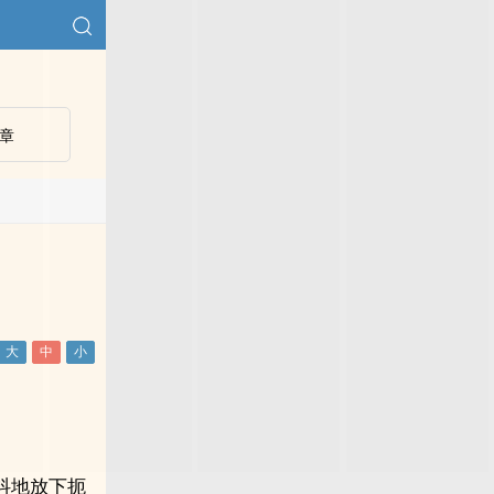
章
抖地放下扼