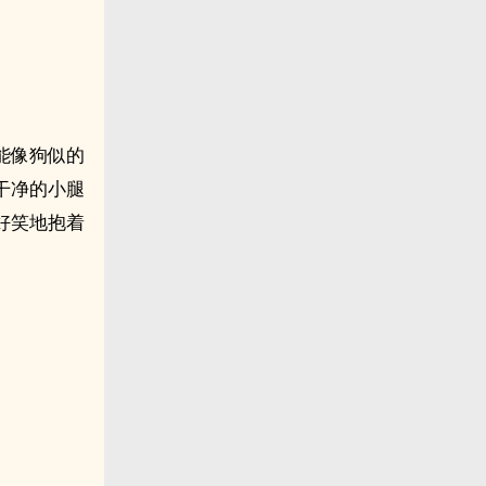
能像狗似的
干净的小腿
好笑地抱着