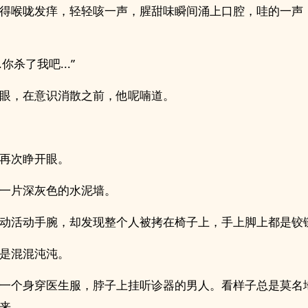
得喉咙发痒，轻轻咳一声，腥甜味瞬间涌上口腔，哇的一声
..你杀了我吧...”
眼，在意识消散之前，他呢喃道。
再次睁开眼。
一片深灰色的水泥墙。
动活动手腕，却发现整个人被拷在椅子上，手上脚上都是铰
是混混沌沌。
一个身穿医生服，脖子上挂听诊器的男人。看样子总是莫名
来。