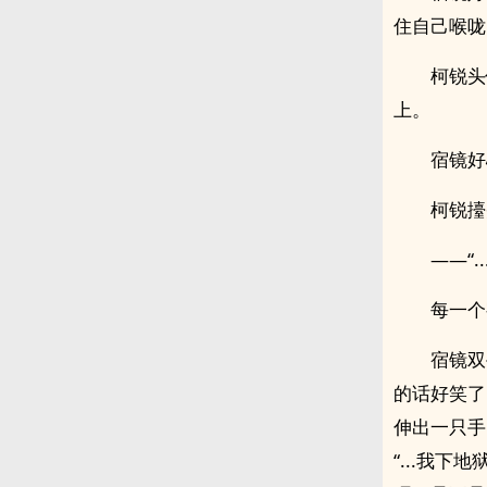
住自己喉咙
柯锐头
上。
宿镜好
柯锐擡
——“.
每一个
宿镜双
的话好笑了
伸出一只手
“...我