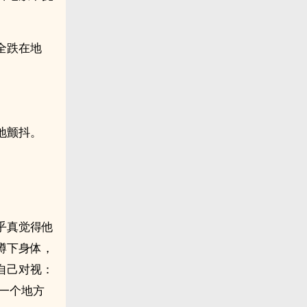
全跌在地
地颤抖。
乎真觉得他
蹲下身体，
自己对视：
在一个地方