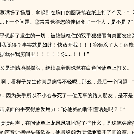
噘嘴扬了扬眉，拿起别在胸口的圆珠笔在纸上打了个叉：“..
...下一个问题。您常常觉得您的伴侣变了一个人，是不是？”
乎想起了发生的一切，被铰链箍住的双手狠狠砸向桌面发出
叫我觉得？事实就是如此！快放开我！！！宿镜杀了人！宿镜
据就在我房间里！！！！！你....！！！”
又是遗憾地摇摇头，继续拿着圆珠笔在白色问诊单上打叉。
...啊，看样子先生你真是病得不轻呢...那幺，最后一个问题。
你...因为失手所以不小心杀死了一位无辜的路人朋友，是不是
击桌面的手变得愈发用力：“你他妈的听不懂话是吗？！”
啧啧两声，在问诊单上龙凤凤舞地写了些什幺，圆珠笔尖摩
的声音让柯锐头痛欲裂，他最终颇为遗憾地离开了问诊室。