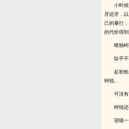
小时候
牙还牙，以
己的暴行，
的代价得到
唯独柯
似乎不
起初他
柯锐。
可没有
柯锐还
宿镜一