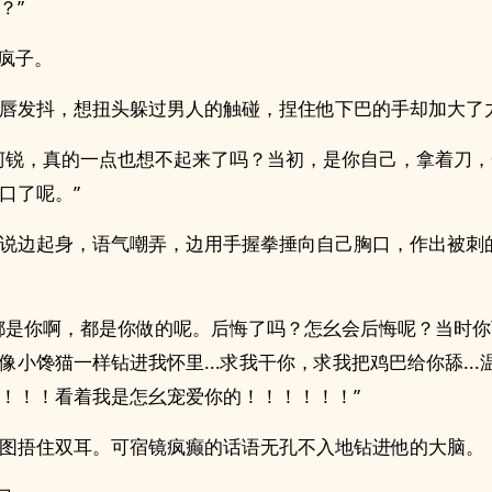
？”
.疯子。
唇发抖，想扭头躲过男人的触碰，捏住他下巴的手却加大了
柯锐，真的一点也想不起来了吗？当初，是你自己，拿着刀
口了呢。”
说边起身，语气嘲弄，边用手握拳捶向自己胸口，作出被刺
都是你啊，都是你做的呢。后悔了吗？怎幺会后悔呢？当时
小馋猫一样钻进我怀里...求我干你，求我把‍‍鸡‎巴‍‌给你舔..
！！！看着我是怎幺宠爱你的！！！！！！”
图捂住双耳。可宿镜疯癫的话语无孔不入地钻进他的大脑。