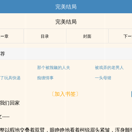
完美结局
完美结局
上ー章
目录
封面
下ー
推荐
那个被觊觎的人夫
被戏弄的老男人
了玩具快递
痴缠情事
一头母猪
〔加入书签〕
我们回家
-----
整以暇地交叠着双臂，眼睁睁地看着柯锐眉头紧皱，浑身颤