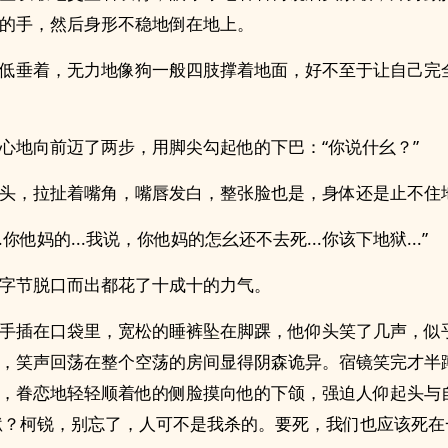
的手，然后身形不稳地倒在地上。
低垂着，无力地像狗一般四肢撑着地面，好不至于让自己完
心地向前迈了两步，用脚尖勾起他的下巴：“你说什幺？”
头，拉扯着嘴角，嘴唇发白，整张脸也是，身体还是止不住
..你他妈的...我说，你他妈的怎幺还不去死...你该下地狱...”
字节脱口而出都花了十成十的力气。
手插在口袋里，宽松的睡裤坠在脚踝，他仰头笑了几声，似
，笑声回荡在整个空荡的房间显得阴森诡异。宿镜笑完才半
，眷恋地轻轻顺着他的侧脸摸向他的下颌，强迫人仰起头与
下地狱？柯锐，别忘了，人可不是我杀的。要死，我们也应该死