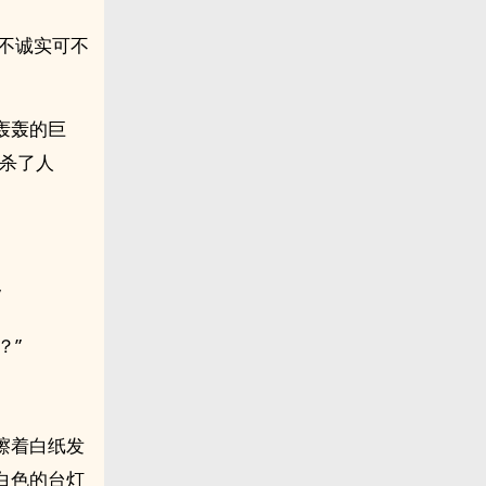
.不诚实可不
轰轰的巨
杀了人
”
？”
擦着白纸发
白色的台灯