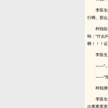
李医生
行啊。那幺
柯锐似
响：“什幺
啊！！！证
李医生
——“
——“
柯锐捶
李医生
出窸窸窣窣