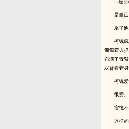
...是
是自己
杀了他
柯锐疯
匍匐着去抓
布满了青紫
双臂看着身
柯锐爱
很爱。
宿镜不
这样的