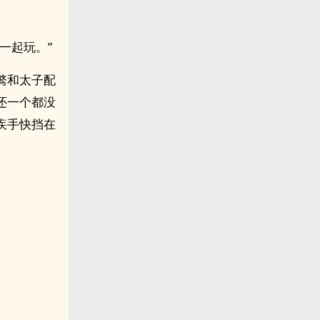
一起玩。”
骜和太子配
还一个都没
疾手快挡在