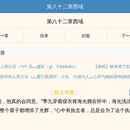
第八十二章西域
第八十二章西域
上ー章
目录
封面
下ー
推荐
被闺蜜男友上错以后（1V1 高H）
越轨（gl、futa&abo）
被四位兽人掠夺的人类少女（NPH男全洁）
蜜穴熟透时：少女、白领与人妻的挨操日记
〔加入书签〕
到，他真的会同意。”季九穿着寝衣将海光拥在怀中，海光浅
整个屋子都增添了光辉，“心中有执念者，总是会为了这个