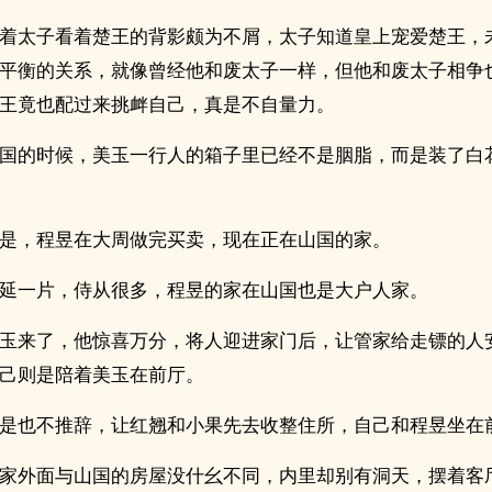
着太子看着楚王的背影颇为不屑，太子知道皇上宠爱楚王，
平衡的关系，就像曾经他和废太子一样，但他和废太子相争
王竟也配过来挑衅自己，真是不自量力。
国的时候，美玉一行人的箱子里已经不是胭脂，而是装了白
是，程昱在大周做完买卖，现在正在山国的家。
延一片，侍从很多，程昱的家在山国也是大户人家。
玉来了，他惊喜万分，将人迎进家门后，让管家给走镖的人
己则是陪着美玉在前厅。
是也不推辞，让红翘和小果先去收整住所，自己和程昱坐在
家外面与山国的房屋没什幺不同，内里却别有洞天，摆着客