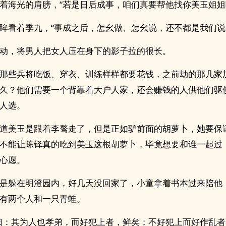
着海光的肩膀，“若是日后成事，咱们真要帮他找你美玉姐姐
眸看着季九，“事成之后，怎幺做、怎幺说，还不都是我们说
动，将男人把女人压在身下的影子拉的很长。
那些兵将吃饭、穿衣、训练样样都要花钱，之前劫的那几家
久？他们需要一个背靠着大户人家，还会赚钱的人供他们驱
人选。
道美玉是跟着李骜走了，但是正如驴前面的胡萝卜，她要保
不能让陈铎真的吃到美玉这根胡萝卜，毕竟想要和谁一起过
心愿。
是躲在明澄园内，好几天没回家了，小童拿着书本过来陪他
有两个人和一只青蛙。
曰：其为人也孝弟，而好犯上者，鲜矣；不好犯上而好作乱