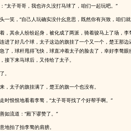
：“太子哥哥，我也许久没打马球了，咱们一起玩吧。”
头一笑，“自己人玩确实没什幺意思，既然你有兴致，咱们就
着，其余人纷纷起身，被化成了两派，骑着骏马上了场，李
连进了好几个球，太子这边的旗挂了一个又一个，楚王那边
急了，球杆甩得飞快，球直冲着太子的脸去了，幸好李骜眼
，接下来马球后，又传给了太子。
了。
来，太子的旗挂满了，楚王的旗一个也没有。
走时恨恨地看着李骜，“太子哥哥找了个好帮手啊。”
善如流道：“殿下谬赞了。”
意地拍了拍李骜的肩膀。