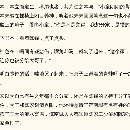
本，本立而道生。孝弟也者，其为仁之本与。”小童朗朗的
本来躺在摇椅上闭目养神，听着他来来回回就念这一句也不
脸上的扇子，看向小童，“你是不是觉得，我想分家，是错的
下书本，看着陈铎，点了点头。
神色在一瞬间有些悲伤，嘴角却马上就勾了起来，“这个家
连你也被分给大哥了。”
明白陈铎的话，哇地哭了起来，把桌子上蹲着的青蛙吓了一
。
来以为自己有生之年都不会分家，还是在陈铎的坚持下分了
住，为了和陈家划清界限，他还特意请了浣南城有名有姓的
摆了三天的流水宴席，浣南城人人都知道陈家二少爷和陈家
家单过了。