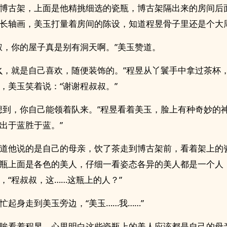
博古架，上面是他精挑细选的瓷瓶，博古架隔出来的房间后
长轴画，美玉打量着房间的陈设，知道程昱骨子里还是个大
叔，你的屋子真是别有洞天啊。”美玉赞道。
幺，就是自己喜欢，随便装饰的。”程昱从丫鬟手中拿过茶杯
，美玉笑着说：“谢谢程叔叔。”
想到，你自己能领着队来。”程昱看着美玉，脸上有种奇妙的神
出于蓝胜于蓝。”
道他说的是自己的母亲，饮了茶走到博古架前，看着架上的
瓶上面是各色的美人，仔细一看姿态各异的美人都是一个人
，“程叔叔，这……这瓶上的人？”
忙起身走到美玉旁边，“美玉……我……”
眸看着程昱，心里明白这些瓷瓶上的美人应该都是自己的母