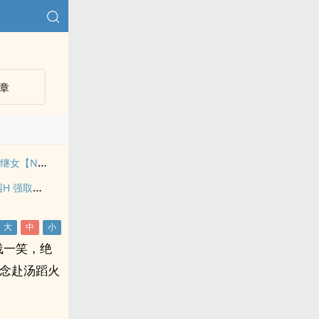
章
【催眠】被肏透了的继女【NP 全肉】
心肝与她的舔狗(校园H 强取豪夺)
浅一笑，绝
执念赴汤蹈火