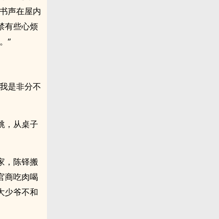
背书声在屋内
禁有些心烦
。”
，我是非分不
跳，从桌子
家，陈铎搬
官商吃肉喝
大少爷不和