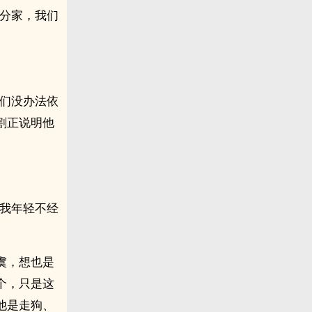
铎分家，我们
我们没办法依
割正说明他
“我年轻不经
虞，想也是
个，只是这
他是走狗、