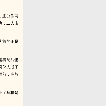
，正分作两
边，二人击
为首的正是
趸看见后也
两伙人成了
面前，突然
下了马将楚