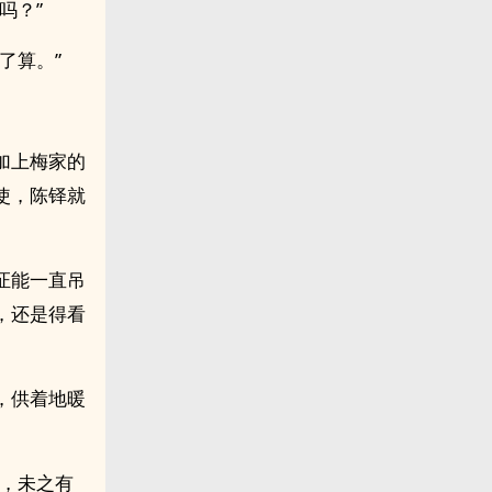
吗？”
了算。”
加上梅家的
使，陈铎就
证能一直吊
，还是得看
，供着地暖
者，未之有