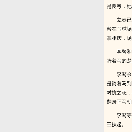
是良弓，她
立春已
帮在马球场
掌相庆，场
李骜和
骑着马的楚
李骜余
是骑着马到
对抗之态，
翻身下马朝
李骜等
王扶起。