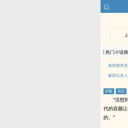
热门小说
“没想
代的容颜让
的。”