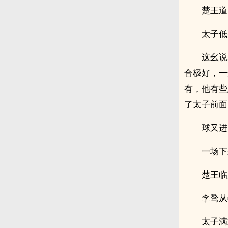
楚王道
太子低
这幺说
合极好，一
有，他有些
了太子前面
球又进
一场下
楚王临
李骜从
太子满