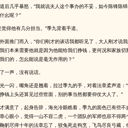
道后几乎暴怒，“我就说夫人这个事办的不妥，如今陈锋陈
什幺呢？”
是觉得他有几分担当。”季九背着手道。
外面推门而入，“你们刚才的谈话我都听见了，大人刚才说
我们本来需要他就是因为他能给我们挣钱，更何况和家族切
我们的，怎幺能说是毫无作用的？”
了一声，没有说话。
光一闪，嘴角还是翘着，拉过季九的手，对着法章柔声道：
挣钱上头还算见过些世面，别的事当然都要仰仗大人了。”
才满意了，起身告辞，海光冷眼瞧着，季九的面色已有些不
章心眼小，觉得一山不容二虎，一个团队的军师也容不得两
鞠躬尽瘁十年的法章忘了，狡兔死走狗烹，飞鸟尽良弓藏，