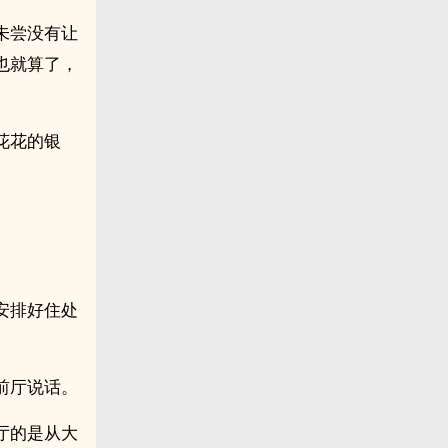
未尝没有让
也就算了，
花花的银
安排好住处
前厅说话。
厅的是从大