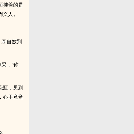
面挂着的是
周文人。
，亲自放到
采，“你
瓷瓶，见到
，心里竟觉
亲。